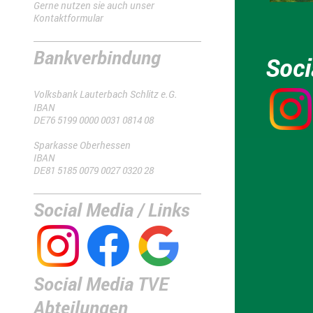
Gerne nutzen sie auch unser
Kontaktformular
Bankverbindung
Soci
Volksbank Lauterbach Schlitz e.G.
IBAN
DE76 5199 0000 0031 0814 08
Sparkasse Oberhessen
IBAN
DE81 5185 0079 0027 0320 28
Social Media / Links
Social Media TVE
Abteilungen