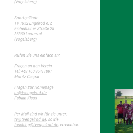
(Vogelsberg)
Sportgelände:
TV 1952 Engelrod e.V.
Eichelhainer Straße 25
36369 Lautertal
(Vogelsberg)
Rufen Sie uns einfach an:
Fragen an den Verein
Tel:
+49
160 96411891
Moritz Caspar
Fragen zur Homepage
pr@tvengelrod.de
Fabian Klaus
Per Mail sind wir für sie unter:
tv@tvengelrod.de
, sowie
fasching@tvengelrod.de
, erreichbar.