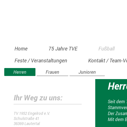
Home
75 Jahre TVE
Fußball
Feste / Veranstaltungen
Kontakt / Team-V
Herren
Frauen
Junioren
Herr
Ihr Weg zu uns:
Seit dem 
Stammvere
Der Zusam
TV 1952 Engelrod e.V.
Schulstraße 41
Mit dem B
36369 Lautertal