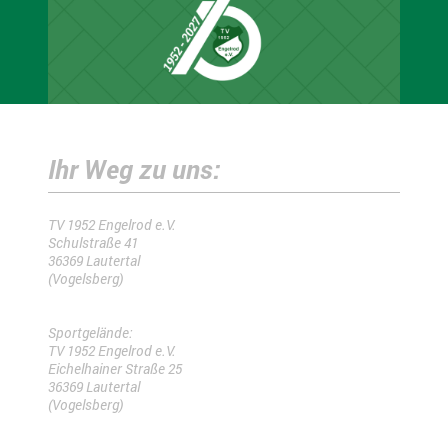
Ihr Weg zu uns:
TV 1952 Engelrod e.V.
Schulstraße 41
36369 Lautertal
(Vogelsberg)
Sportgelände:
TV 1952 Engelrod e.V.
Eichelhainer Straße 25
36369 Lautertal
(Vogelsberg)