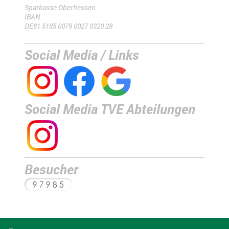
Sparkasse Oberhessen
IBAN
DE81 5185 0079 0027 0320 28
Social Media / Links
Social Media TVE Abteilungen
Besucher