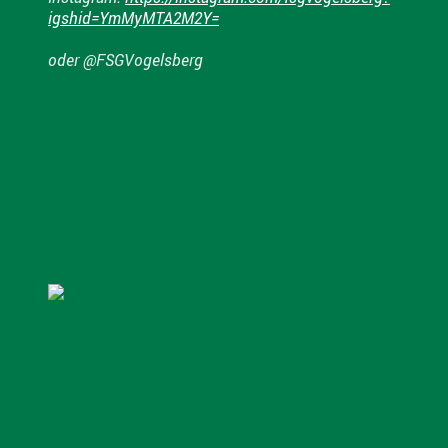
igshid=YmMyMTA2M2Y=
oder @FSGVogelsberg