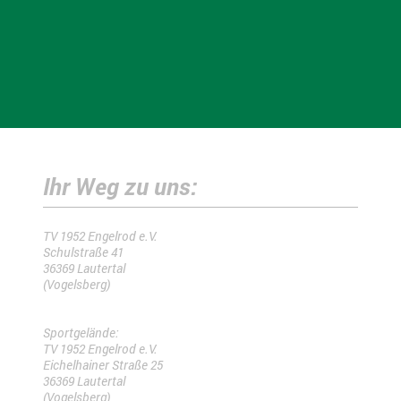
Ihr Weg zu uns:
TV 1952 Engelrod e.V.
Schulstraße 41
36369 Lautertal
(Vogelsberg)
Sportgelände:
TV 1952 Engelrod e.V.
Eichelhainer Straße 25
36369 Lautertal
(Vogelsberg)